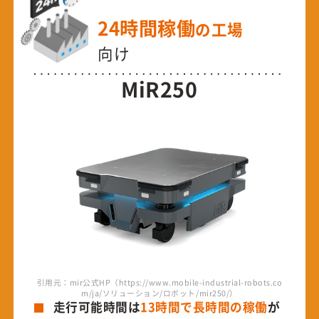
24時間稼働
の工場
向け
MiR250
引用元：mir公式HP（https://www.mobile-industrial-robots.co
m/ja/ソリューション/ロボット/mir250/）
走行可能時間は
13時間で長時間の稼働
が