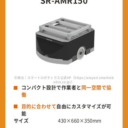
SR-AMR150
引用元：スマートロボティクス公式HP（https://otayori.smartrob
otics.co.jp/）
コンパクト設計で作業者と
同一空間で協
働
目的に合わせて
自由にカスタマイズが可
能
サイズ
430×660×350mm