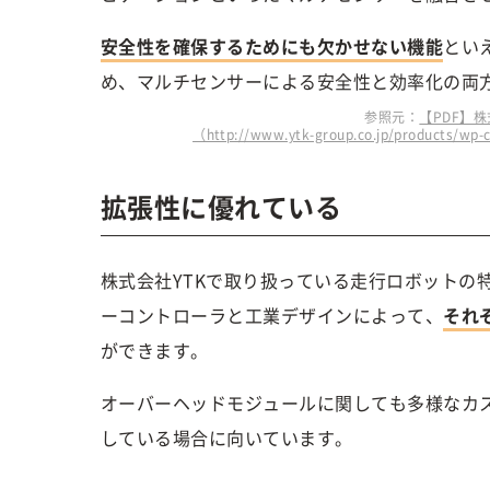
安全性を確保するためにも欠かせない機能
とい
め、マルチセンサーによる安全性と効率化の両
参照元：
【PDF】株
（http://www.ytk-group.co.jp/products/w
拡張性に優れている
株式会社YTKで取り扱っている走行ロボットの
ーコントローラと工業デザインによって、
それ
ができます。
オーバーヘッドモジュールに関しても多様なカ
している場合に向いています。