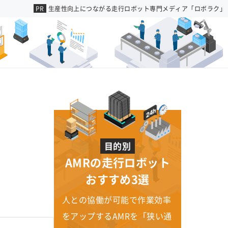
生産性向上につながる走行ロボット専門メディア「ロボラク」
目的別
AMRの走行ロボット
おすすめ3選
人との協働が可能で作業効率
をアップするAMRを「狭い通