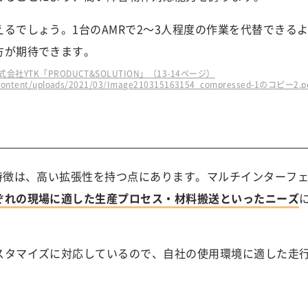
えるでしょう。1台のAMRで2～3人程度の作業を代替できる
方が期待できます。
式会社YTK「PRODUCT&SOLUTION」（13-14ページ）
p-content/uploads/2021/03/Image210315163154_compressed-1のコピー2.
特徴は、高い拡張性を持つ点にあります。マルチインターフ
ぞれの現場に適した生産プロセス・材料搬送といったニーズ
スタマイズに対応しているので、自社の使用環境に適した走