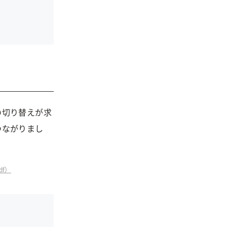
の切り替えが求
つながりまし
pdf）